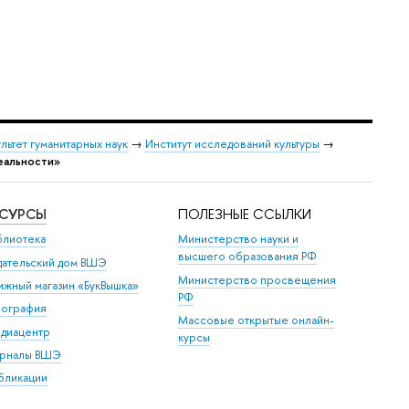
льтет гуманитарных наук
→
Институт исследований культуры
→
еальности»
ЕСУРСЫ
ПОЛЕЗНЫЕ ССЫЛКИ
блиотека
Министерство науки и
высшего образования РФ
дательский дом ВШЭ
Министерство просвещения
ижный магазин «БукВышка»
РФ
пография
Массовые открытые онлайн-
диацентр
курсы
рналы ВШЭ
бликации