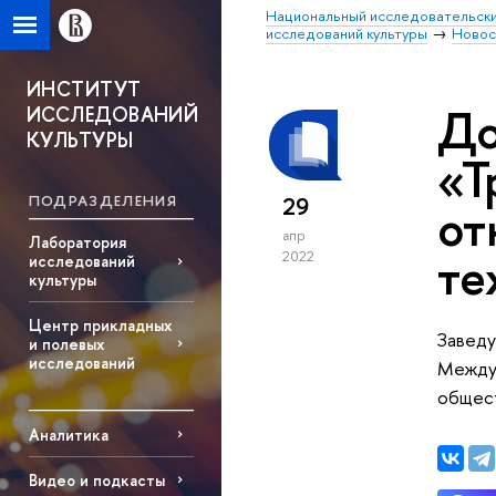
Национальный исследовательски
исследований культуры
Новос
ИНСТИТУТ
До
ИССЛЕДОВАНИЙ
КУЛЬТУРЫ
«Т
ПОДРАЗДЕЛЕНИЯ
29
от
апр
Лаборатория
те
2022
исследований
культуры
Центр прикладных
Заведу
и полевых
исследований
Междун
общест
Аналитика
Видео и подкасты