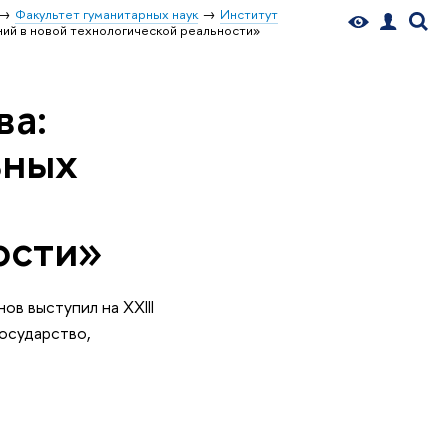
Факультет гуманитарных наук
Институт
ий в новой технологической реальности»
ва:
ьных
ости»
в выступил на XXIII
осударство,