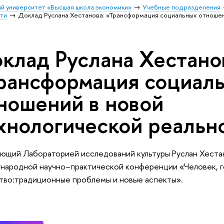
й университет «Высшая школа экономики»
Учебные подразделения
ти
Доклад Руслана Хестанова: «Трансформация социальных отношен
клад Руслана Хестано
рансформация социал
ношений в новой
хнологической реальн
ющий Лабораторией исследований культуры Руслан Хестано
ародной научно−практической конференции «Человек, г
во:традиционные проблемы и новые аспекты».