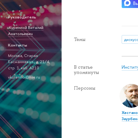
Руководитель
Куренной Виталий
Анатольевич
Темы
дискус
Контакты
Москва, Старая
Басманная ул., д. 21/4,
Инстит
В статье
стр. 1, каб. А210
упомянуты
vkurennoj@hse.ru
Персоны
Хестано
Заурбек