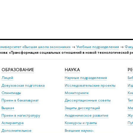
университет «Высшая школа экономики»
→
Учебные подразделения
→
Факу
нова: «Трансформация социальных отношений в новой технологической р
ОБРАЗОВАНИЕ
НАУКА
Р
Лицей
Научные подразделения
Би
Довузовская подготовка
Исследовательские проекты
Из
Олимпиады
Мониторинги
Кн
Прием в бакалавриат
Диссертационные советы
Ти
Вышка+
Защиты диссертаций
Ме
Прием в магистратуру
Академическое развитие
Жу
Аспирантура
Конкурсы и гранты
Пу
Дополнительное
Внешние научно-