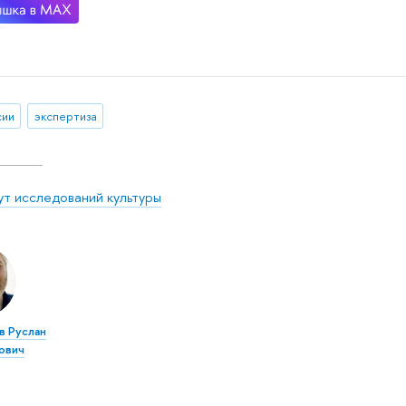
сии
экспертиза
ут исследований культуры
в Руслан
ович