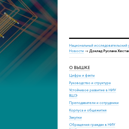
Национальный исследовательский 
Новости
→
Доклад Руслана Хеста
О ВЫШКЕ
Цифры и факты
Руководство и структура
Устойчивое развитие в НИУ
ВШЭ
Преподаватели и сотрудники
Корпуса и общежития
Закупки
Обращения граждан в НИУ