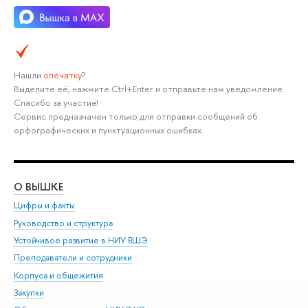
Нашли
опечатку
?
Выделите её, нажмите Ctrl+Enter и отправьте нам уведомление.
Спасибо за участие!
Сервис предназначен только для отправки сообщений об
орфографических и пунктуационных ошибках.
О ВЫШКЕ
ОБ
Цифры и факты
Ли
Руководство и структура
Дов
Устойчивое развитие в НИУ ВШЭ
Ол
Преподаватели и сотрудники
При
Корпуса и общежития
Вы
Закупки
При