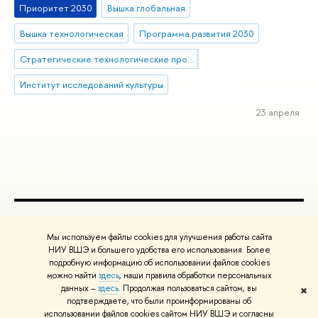
Приоритет 2030
Вышка глобальная
Вышка технологическая
Программа развития 2030
Стратегические технологические проекты
Институт исследований культуры
23 апреля
ПОЛЕЗНЫЕ ССЫЛКИ
Мы используем файлы cookies для улучшения работы сайта
Министерство науки и высшего образования РФ
НИУ ВШЭ и большего удобства его использования. Более
подробную информацию об использовании файлов cookies
Министерство просвещения РФ
можно найти
здесь
, наши правила обработки персональных
Массовые открытые онлайн-курсы
данных –
здесь
. Продолжая пользоваться сайтом, вы
✖
Редактору
подтверждаете, что были проинформированы об
© НИУ ВШЭ 1993–2026
Адреса и контакты
Условия использования
использовании файлов cookies сайтом НИУ ВШЭ и согласны