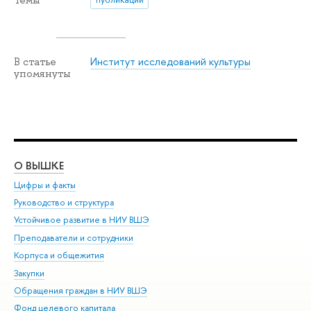
Институт исследований культуры
В статье
упомянуты
О ВЫШКЕ
ОБ
Цифры и факты
Ли
Руководство и структура
Дов
Устойчивое развитие в НИУ ВШЭ
Ол
Преподаватели и сотрудники
При
Корпуса и общежития
Вы
Закупки
При
Обращения граждан в НИУ ВШЭ
Ас
Фонд целевого капитала
До