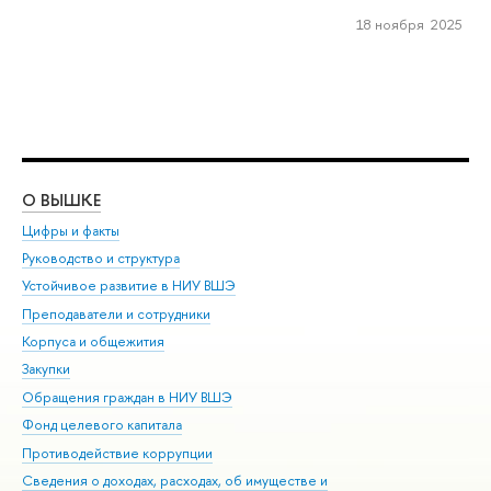
18 ноября 2025
О ВЫШКЕ
ОБ
Цифры и факты
Ли
Руководство и структура
Дов
Устойчивое развитие в НИУ ВШЭ
Ол
Преподаватели и сотрудники
При
Корпуса и общежития
Вы
Закупки
При
Обращения граждан в НИУ ВШЭ
Ас
Фонд целевого капитала
До
Противодействие коррупции
Цен
Сведения о доходах, расходах, об имуществе и
Би