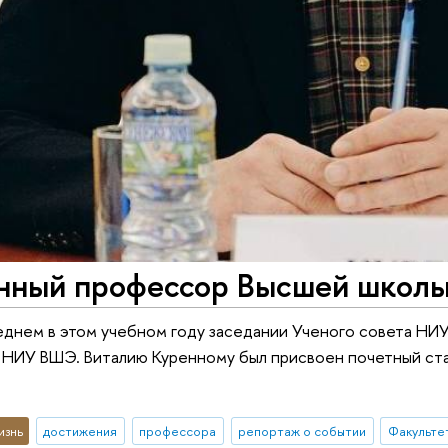
нный профессор Высшей школы
еднем в этом учебном году заседании Ученого совета Н
в НИУ ВШЭ. Виталию Куренному был присвоен почетный с
изнь
достижения
профессора
репортаж о событии