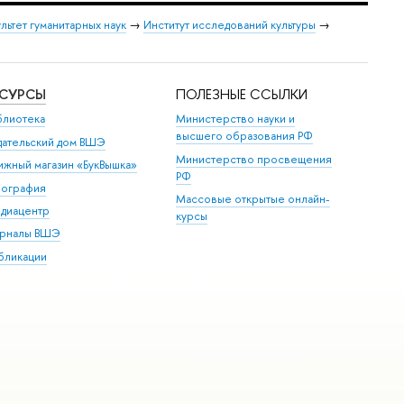
льтет гуманитарных наук
→
Институт исследований культуры
→
ЕСУРСЫ
ПОЛЕЗНЫЕ ССЫЛКИ
блиотека
Министерство науки и
высшего образования РФ
дательский дом ВШЭ
Министерство просвещения
ижный магазин «БукВышка»
РФ
пография
Массовые открытые онлайн-
диацентр
курсы
рналы ВШЭ
бликации