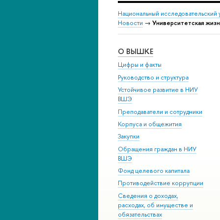
Национальный исследовательский 
Новости
→
Университетская жизн
О ВЫШКЕ
Цифры и факты
Руководство и структура
Устойчивое развитие в НИУ
ВШЭ
Преподаватели и сотрудники
Корпуса и общежития
Закупки
Обращения граждан в НИУ
ВШЭ
Фонд целевого капитала
Противодействие коррупции
Сведения о доходах,
расходах, об имуществе и
обязательствах