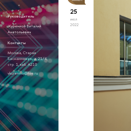
25
Руководитель
июл
2022
Куренной Виталий
Анатольевич
Контакты
Москва, Старая
Басманная ул., д. 21/4,
стр. 1, каб. А210
vkurennoj@hse.ru