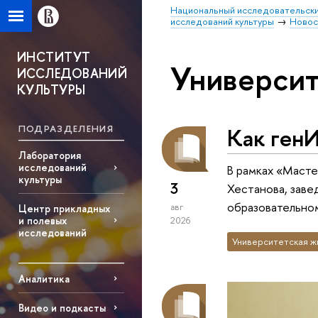
Национальный исследовательски
исследований культуры
Новос
ИНСТИТУТ
Университ
ИССЛЕДОВАНИЙ
КУЛЬТУРЫ
ПОДРАЗДЕЛЕНИЯ
Как генИ
Лаборатория
исследований
В рамках «Маст
культуры
3
Хестанова, заве
образовательно
авг
Центр прикладных
и полевых
2026
исследований
Университетская ж
Аналитика
Видео и подкасты