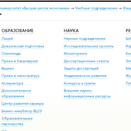
университет «Высшая школа экономики»
→
Учебные подразделения
→
Факу
ь
ОБРАЗОВАНИЕ
НАУКА
Р
Лицей
Научные подразделения
Би
Довузовская подготовка
Исследовательские проекты
Из
Олимпиады
Мониторинги
Кн
Прием в бакалавриат
Диссертационные советы
Ти
Вышка+
Защиты диссертаций
Ме
Прием в магистратуру
Академическое развитие
Жу
Аспирантура
Конкурсы и гранты
Пу
Дополнительное
Внешние научно-
образование
информационные ресурсы
Центр развития карьеры
Бизнес-инкубатор ВШЭ
Образовательные
партнерства