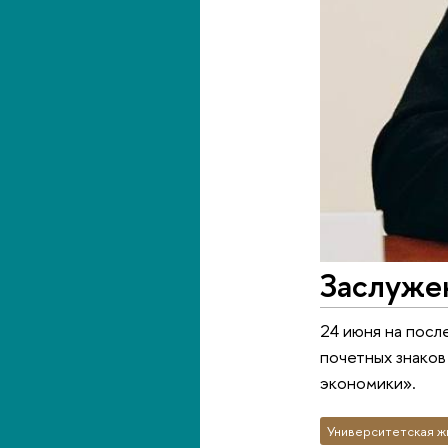
Заслуже
24 июня на посл
почетных знако
экономики».
Университетская ж