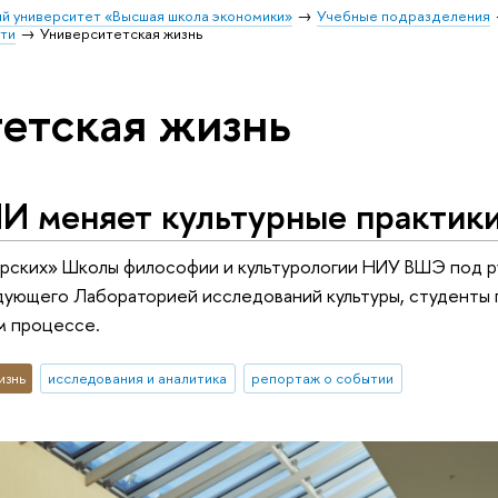
й университет «Высшая школа экономики»
Учебные подразделения
ти
Университетская жизнь
етская жизнь
И меняет культурные практики
ерских» Школы философии и культурологии НИУ ВШЭ под 
дующего Лабораторией исследований культуры, студенты 
м процессе.
изнь
исследования и аналитика
репортаж о событии